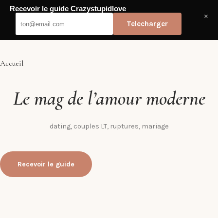
Passer
Recevoir le guide Crazystupidlove
au
Crazy Stupid Love
×
contenu
Telecharger
Accueil
Le mag de l’amour moderne
dating, couples LT, ruptures, mariage
Recevoir le guide