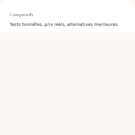
Comparatifs
Tests honnêtes, prix réels, alternatives meilleures.
Méthode
Étapes concrètes, checklists, ressources
actionnables.