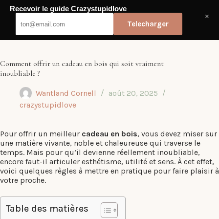
Passer
Recevoir le guide Crazystupidlove
au
Crazy Stupid Love
×
contenu
Telecharger
Comment offrir un cadeau en bois qui soit vraiment
inoubliable ?
Wantland Cornell
août 20, 2025
crazystupidlove
Pour offrir un meilleur
cadeau en bois
, vous devez miser sur
une matière vivante, noble et chaleureuse qui traverse le
temps. Mais pour qu’il devienne réellement inoubliable,
encore faut-il articuler esthétisme, utilité et sens. À cet effet,
voici quelques règles à mettre en pratique pour faire plaisir à
votre proche.
Table des matières