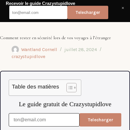
Passer
Recevoir le guide Crazystupidlove
au
×
Crazy Stupid Love
contenu
Telecharger
Comment rester en sécurité lors de vos voyages à l’étranger
Wantland Cornell
juillet 28, 2024
crazystupidlove
Table des matières
Le guide gratuit de Crazystupidlove
Telecharger